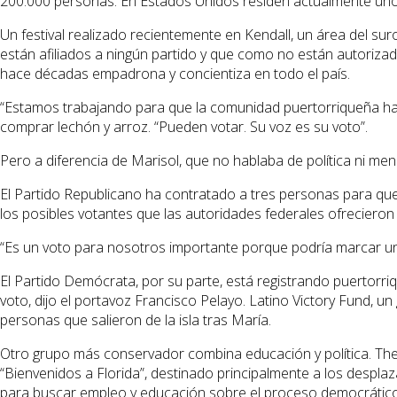
200.000 personas. En Estados Unidos residen actualmente unos 
Un festival realizado recientemente en Kendall, un área del su
están afiliados a ningún partido y que como no están autorizad
hace décadas empadrona y concientiza en todo el país.
“Estamos trabajando para que la comunidad puertorriqueña hag
comprar lechón y arroz. “Pueden votar. Su voz es su voto”.
Pero a diferencia de Marisol, que no hablaba de política ni me
El Partido Republicano ha contratado a tres personas para que
los posibles votantes que las autoridades federales ofrecieron 
“Es un voto para nosotros importante porque podría marcar una
El Partido Demócrata, por su parte, está registrando puertorr
voto, dijo el portavoz Francisco Pelayo. Latino Victory Fund, u
personas que salieron de la isla tras María.
Otro grupo más conservador combina educación y política. The 
“Bienvenidos a Florida”, destinado principalmente a los desplaz
para buscar empleo y educación sobre el proceso democrático