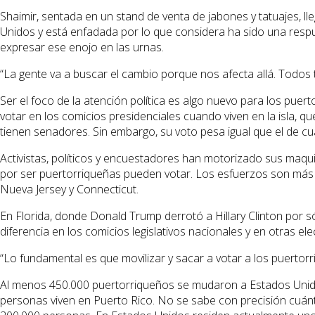
Shaimir, sentada en un stand de venta de jabones y tatuajes, l
Unidos y está enfadada por lo que considera ha sido una respue
expresar ese enojo en las urnas.
“La gente va a buscar el cambio porque nos afecta allá. Todos
Ser el foco de la atención política es algo nuevo para los p
votar en los comicios presidenciales cuando viven en la isla, q
tienen senadores. Sin embargo, su voto pesa igual que el de 
Activistas, políticos y encuestadores han motorizado sus maqui
por ser puertorriqueñas pueden votar. Los esfuerzos son más 
Nueva Jersey y Connecticut.
En Florida, donde Donald Trump derrotó a Hillary Clinton por s
diferencia en los comicios legislativos nacionales y en otras e
“Lo fundamental es que movilizar y sacar a votar a los puertor
Al menos 450.000 puertorriqueños se mudaron a Estados Unidos e
personas viven en Puerto Rico. No se sabe con precisión cuá