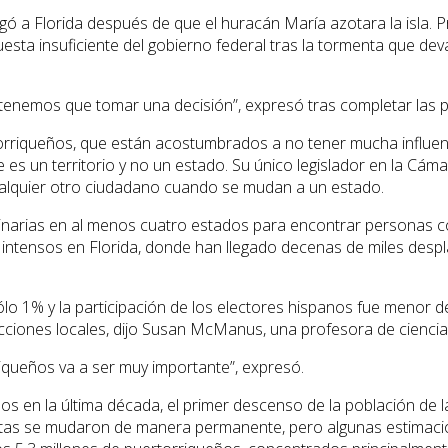
legó a Florida después de que el huracán María azotara la isla.
sta insuficiente del gobierno federal tras la tormenta que dev
 tenemos que tomar una decisión”, expresó tras completar las 
uertorriqueños, que están acostumbrados a no tener mucha infl
ue es un territorio y no un estado. Su único legislador en la Cá
cualquier otro ciudadano cuando se mudan a un estado.
narias en al menos cuatro estados para encontrar personas como
intensos en Florida, donde han llegado decenas de miles despl
ólo 1% y la participación de los electores hispanos fue menor 
lecciones locales, dijo Susan McManus, una profesora de ciencias
riqueños va a ser muy importante”, expresó.
n la última década, el primer descenso de la población de la i
ntas se mudaron de manera permanente, pero algunas estimacio