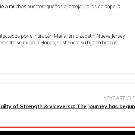
ió a muchos puertorriqueños al arrojar rollos de papel a
NEXT ARTICLE
ailty of Strength & viceversa: The journey has begun