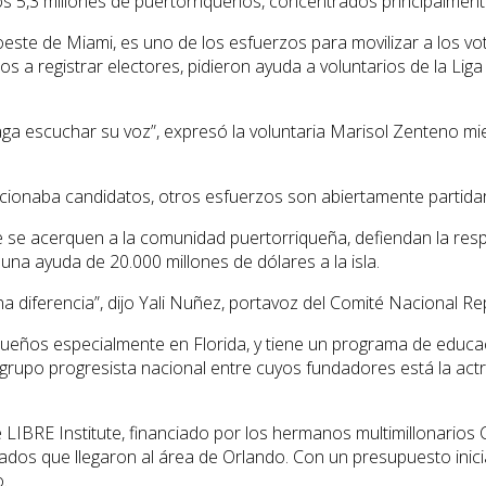
5,3 millones de puertorriqueños, concentrados principalmente e
roeste de Miami, es uno de los esfuerzos para movilizar a los 
os a registrar electores, pidieron ayuda a voluntarios de la Li
a escuchar su voz”, expresó la voluntaria Marisol Zenteno mi
ncionaba candidatos, otros esfuerzos son abiertamente partidar
 se acerquen a la comunidad puertorriqueña, defiendan la resp
una ayuda de 20.000 millones de dólares a la isla.
 diferencia”, dijo Yali Nuñez, portavoz del Comité Nacional Re
iqueños especialmente en Florida, y tiene un programa de educ
n grupo progresista nacional entre cuyos fundadores está la act
LIBRE Institute, financiado por los hermanos multimillonarios
ados que llegaron al área de Orlando. Con un presupuesto inicia
.