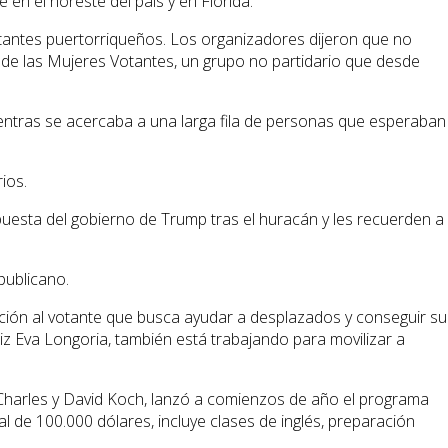
n el noreste del país y en Florida.
votantes puertorriqueños. Los organizadores dijeron que no
ga de las Mujeres Votantes, un grupo no partidario que desde
entras se acercaba a una larga fila de personas que esperaban
ios.
uesta del gobierno de Trump tras el huracán y les recuerden a
publicano.
ación al votante que busca ayudar a desplazados y conseguir su
riz Eva Longoria, también está trabajando para movilizar a
 Charles y David Koch, lanzó a comienzos de año el programa
l de 100.000 dólares, incluye clases de inglés, preparación