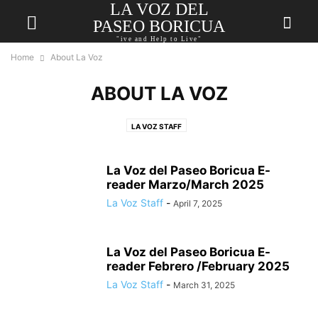
LA VOZ DEL
PASEO BORICUA
"ive and Help to Live"
Home
About La Voz
ABOUT LA VOZ
LA VOZ STAFF
La Voz del Paseo Boricua E-
reader Marzo/March 2025
La Voz Staff
-
April 7, 2025
La Voz del Paseo Boricua E-
reader Febrero /February 2025
La Voz Staff
-
March 31, 2025