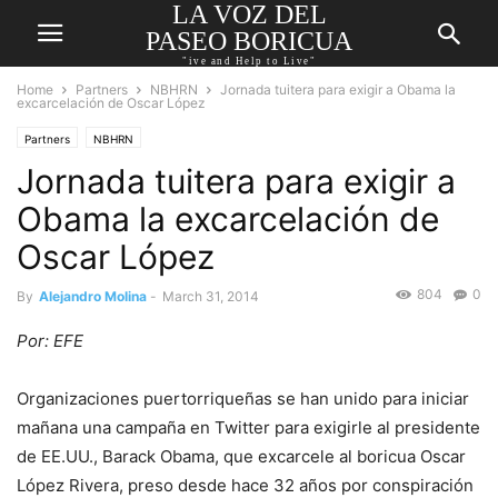
LA VOZ DEL
PASEO BORICUA
"ive and Help to Live"
Home
Partners
NBHRN
Jornada tuitera para exigir a Obama la
excarcelación de Oscar López
Partners
NBHRN
Jornada tuitera para exigir a
Obama la excarcelación de
Oscar López
804
0
By
Alejandro Molina
-
March 31, 2014
Por: EFE
Organizaciones puertorriqueñas se han unido para iniciar
mañana una campaña en Twitter para exigirle al presidente
de EE.UU., Barack Obama, que excarcele al boricua Oscar
López Rivera, preso desde hace 32 años por conspiración