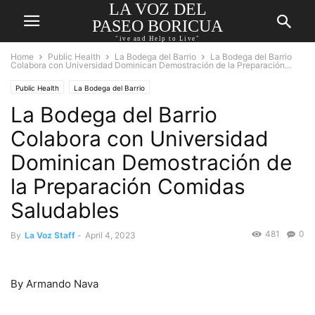
LA VOZ DEL
PASEO BORICUA
"ive and Help to Live"
Home
Public Health
La Bodega del Barrio
La Bodega del Barrio
Colabora con Universidad Dominican Demostración de la Preparación...
Public Health
La Bodega del Barrio
La Bodega del Barrio
Colabora con Universidad
Dominican Demostración de
la Preparación Comidas
Saludables
481
0
By
La Voz Staff
-
April 4, 2023
By Armando Nava