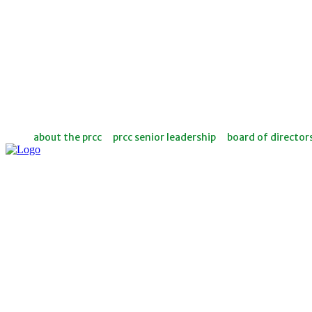
about the prcc
prcc senior leadership
board of director