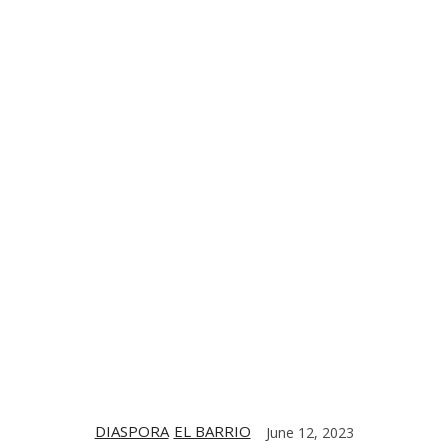
TE
CONTACT US
DIGITIZING THE BARRIO
PARTNERS
DIASPORA
EL BARRIO
June 12, 2023